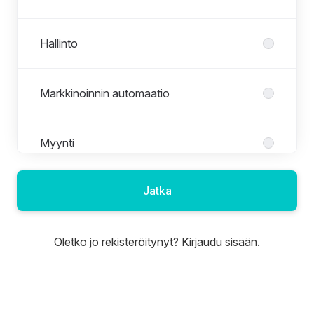
Hallinto
Markkinoinnin automaatio
Myynti
Jatka
Sisältömarkkinointi
Oletko jo rekisteröitynyt?
Kirjaudu sisään
.
Sosiaalinen media
Strategia